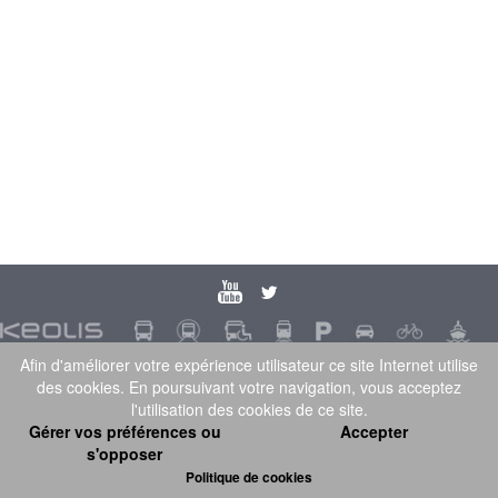
Afin d'améliorer votre expérience utilisateur ce site Internet utilise
Keolis Auvergne
|
Mentions légales
|
Politique de
des cookies. En poursuivant votre navigation, vous acceptez
l'utilisation des cookies de ce site.
confidentialité
|
Préférences de cookies
|
Plan du site
| Conception
Gérer vos préférences ou
Accepter
s'opposer
et réalisation :
Piwi-Est
SARL
Politique de cookies